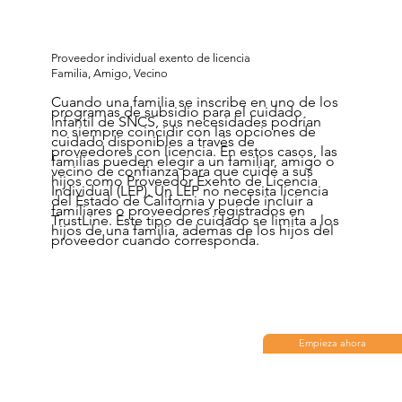
Proveedor individual exento de licencia
Familia, Amigo, Vecino
Cuando una familia se inscribe en uno de los
programas de subsidio para el cuidado
infantil de SNCS, sus necesidades podrían
no siempre coincidir con las opciones de
cuidado disponibles a través de
proveedores con licencia. En estos casos, las
familias pueden elegir a un familiar, amigo o
vecino de confianza para que cuide a sus
hijos como Proveedor Exento de Licencia
Individual (LEP). Un LEP no necesita licencia
del Estado de California y puede incluir a
familiares o proveedores registrados en
TrustLine. Este tipo de cuidado se limita a los
hijos de una familia, además de los hijos del
proveedor cuando corresponda.
Empieza ahora