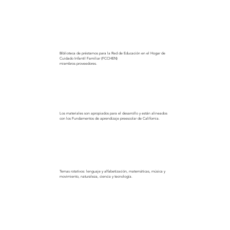
Biblioteca de préstamos para la Red de Educación en el Hogar de
Cuidado Infantil Familiar (FCCHEN)
miembros proveedores.
Los materiales son apropiados para el desarrollo y están alineados
con los Fundamentos de aprendizaje preescolar de California.
Temas rotativos: lenguaje y alfabetización, matemáticas, música y
movimiento, naturaleza, ciencia y tecnología.