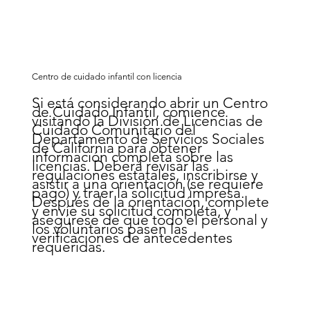
Centro de cuidado infantil con licencia
Si está considerando abrir un Centro
de Cuidado Infantil, comience
visitando la División de Licencias de
Cuidado Comunitario del
Departamento de Servicios Sociales
de California para obtener
información completa sobre las
licencias. Deberá revisar las
regulaciones estatales, inscribirse y
asistir a una orientación (se requiere
pago) y traer la solicitud impresa.
Después de la orientación, complete
y envíe su solicitud completa, y
asegúrese de que todo el personal y
los voluntarios pasen las
verificaciones de antecedentes
requeridas.