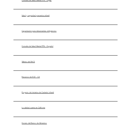
Consulta de Salud Mental FFN - Inglés
Salud y seguridad preventiva infantil
Capacitación para denunciantes obligatorios
Consulta de Salud Mental FFN - Español
Talleres del SNCS
Recursos de ECE - CA
Proyecto de Iniciativa de Cuidado Infantil
La calidad cuenta en California
Horario del Banco de Alimentos