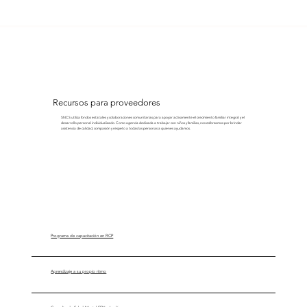
Recursos para proveedores
SNCS utiliza fondos estatales y colaboraciones comunitarias para apoyar activamente el crecimiento familiar integral y el
desarrollo personal individualizado. Como agencia dedicada a trabajar con niños y familias, nos esforzamos por brindar
asistencia de calidad, compasión y respeto a todas las personas a quienes ayudamos.
Programa de capacitación en RCP
Aprendizaje a su propio ritmo