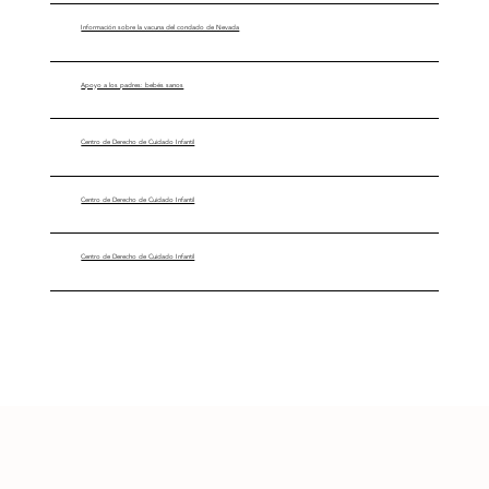
Información sobre la vacuna del condado de Nevada
Apoyo a los padres: bebés sanos
Centro de Derecho de Cuidado Infantil
Centro de Derecho de Cuidado Infantil
Centro de Derecho de Cuidado Infantil